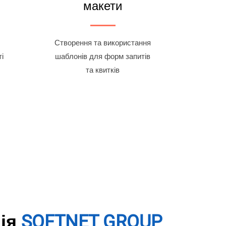
макети
Створення та використання
і
шаблонів для форм запитів
та квитків
ія
SOFTNET GROUP