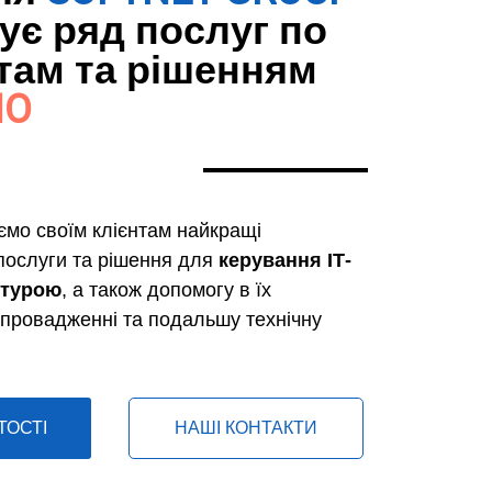
ує ряд послуг по
там та рішенням
HO
мо своїм клієнтам найкращі
послуги та рішення для
керування ІТ-
ктурою
, а також допомогу в їх
 впровадженні та подальшу технічну
ТОСТІ
НАШІ КОНТАКТИ