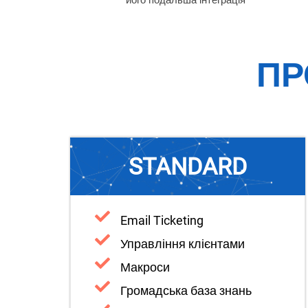
його подальша інтеграція
ПР
STANDARD
Email Ticketing
Управління клієнтами
Макроси
Громадська база знань