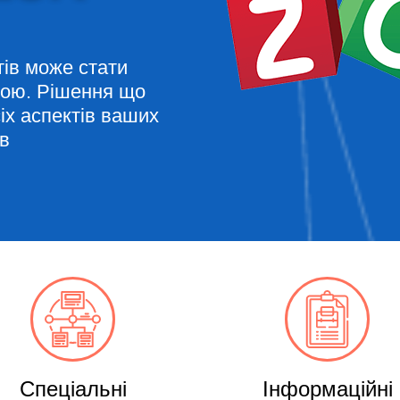
тів може стати
ою. Рішення що
іх аспектів ваших
ів
Спеціальні
Інформаційні