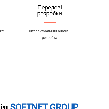
Передові
розробки
вих
Інтелектуальний аналіз і
розробка
ія
SOFTNET GROUP