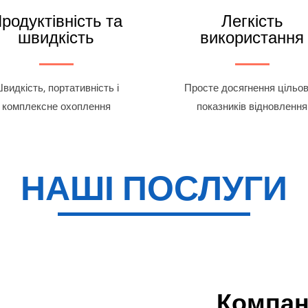
родуктівність та
Легкість
швидкість
використання
видкість, портативність і
Просте досягнення цільо
комплексне охоплення
показників відновлення
НАШІ ПОСЛУГИ
Компан