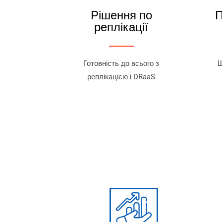
Рішення по
П
реплікації
Готовність до всього з
Ш
реплікацією і DRaaS