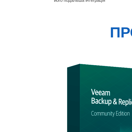
його подальша інтеграція
ПР