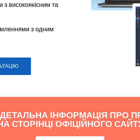
 з високоякісним та
омленнями з одним
ЬТАЦІЮ
 ДЕТАЛЬНА ІНФОРМАЦІЯ ПРО П
А СТОРІНЦІ ОФІЦІЙНОГО САЙТ