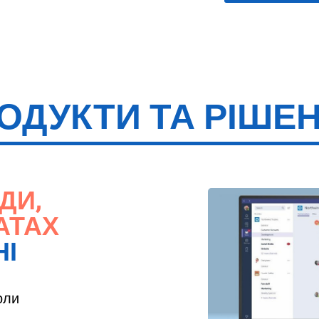
ОДУКТИ ТА РІШЕ
ДИ,
АТАХ
НІ
оли