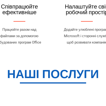
Співпрацюйте
Налаштуйте сві
ефективніше
робочий прості
Працюйте разом над
Додайте улюблені програ
файлами за допомогою
Microsoft і сторонні служ
будованих програм Office
щоб розвивати компані
НАШІ ПОСЛУГИ