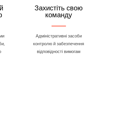
й
Захистіть свою
р
команду
ми
Адміністративні засоби
би,
контролю й забезпечення
ю
відповідності вимогам