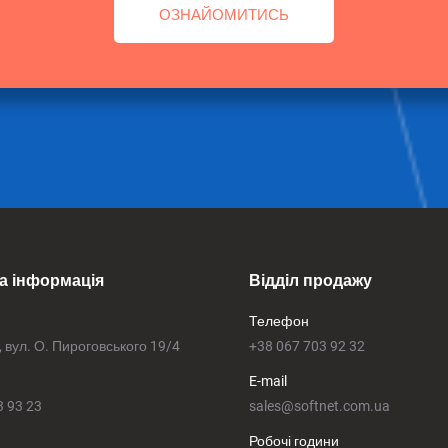
ОЗНАЙОМИТИСЬ
а інформація
Відділ продажу
Телефон
, вул. О. Пироговського 19/4
+38 067 703 92 32
E-mail
3 93 23
sales@softnet.com.ua
Робочі години