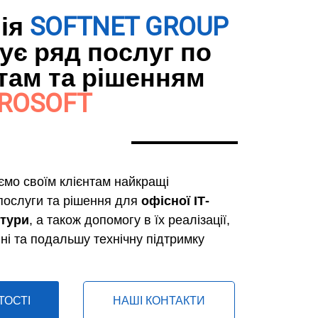
ія
SOFTNET GROUP
ує ряд послуг по
там та рішенням
ROSOFT
мо своїм клієнтам найкращі
послуги та рішення для
офісної ІТ-
ктури
, а також допомогу в їх реалізації,
і та подальшу технічну підтримку
ТОСТІ
НАШІ КОНТАКТИ