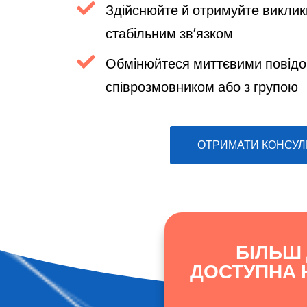
Здійснюйте й отримуйте виклики
стабільним зв’язком
Обмінюйтеся миттєвими повід
співрозмовником або з групою
ОТРИМАТИ КОНСУЛ
БІЛЬШ
ДОСТУПНА Н