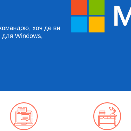
 командою, хоч де ви
в для Windows,