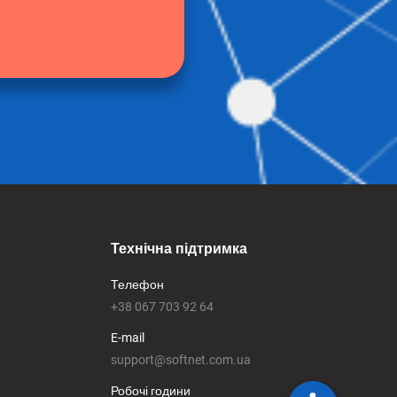
Технічна підтримка
Телефон
+38 067 703 92 64
E-mail
support@softnet.com.ua
Робочі години