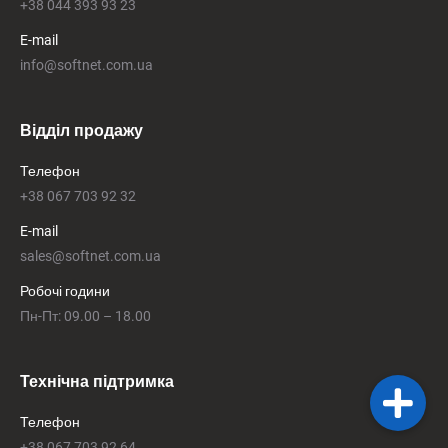
+38 044 393 93 23
E-mail
info@softnet.com.ua
Відділ продажу
Телефон
+38 067 703 92 32
E-mail
sales@softnet.com.ua
Робочі години
Пн-Пт: 09.00 – 18.00
Технічна підтримка
Телефон
+38 067 703 92 64